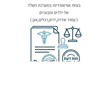
בעיות אורטופדיות במערכת השלד
של ילדים ומבוגרים
( עמוד שדרה,ידים,רגלים,אגן )
חוו"ד מקצועית
מתן ייעוץ בפגיעות עבודה
תאונות דרכים, פעולות איבה, נכות כללית