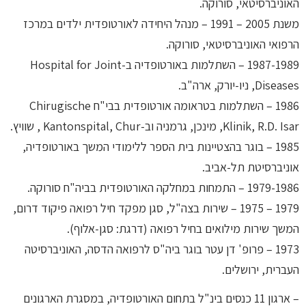
האוניברסיטאי, סורוקה.
משנת 2005 – 1991 – מנהל היחידה לאורטופדית ילדים במרכז
הרפואי האוניברסיטאי, סורוקה.
1987-1989 – השתלמות באורטופדיה ב-Hospital for Joint
Diseases, ניו-יורק, ארה"ב.
1986 – השתלמות בטראומה אורטופדית בבי"ח Chirugische
Klinik, R.D. Isar, מינכן, גרמניה וב-Kantonspital, Chur , שוויץ.
1985 – בוגר בהצטיינות בית הספר ללימודי המשך באורטופדיה,
אוניברסיטת תל-אביב.
1979-1986 – התמחות במחלקה האורטופדית בביה"ח סורוקה.
1979 – 1975 – שירות בצה"ל, סגן מפקד חיל רפואה פיקוד דרום,
המשך שירות מילואים בחיל רפואה (דרגת: סגן-אלוף).
1973 – פרופ' דן עטר בוגר ביה"ס לרפואה הדסה, האוניברסיטה
העברית, ירושלים.
– ארגון 11 כנסים בינ"ל בתחום האורטופדיה, במסגרת הארגונים